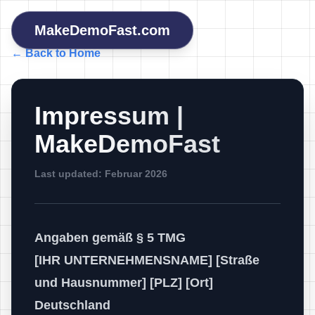
MakeDemoFast.com
← Back to Home
Impressum |
MakeDemoFast
Last updated: Februar 2026
Angaben gemäß § 5 TMG
[IHR UNTERNEHMENSNAME] [Straße
und Hausnummer] [PLZ] [Ort]
Deutschland